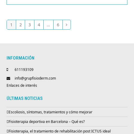
1
2
3
4
…
6
Page
Page
Page
Page
Page
Siguiente
INFORMACIÓN
611193109
info@grupfisioderm.com
Enlaces de interés
ÚLTIMAS NOTICIAS
Escoliosis, síntomas, tratamientos y cómo mejorar
Fisioterapia deportiva en Barcelona – Qué es?
Fisioterapia, el tratamiento de rehabilitación post ICTUS ideal