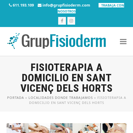
611.193.109
info@grupfisioderm.com
TRABAJA CON
NOSOTROS
Facebook
Instagram
FISIOTERAPIA A
DOMICILIO EN SANT
VICENÇ DELS HORTS
PORTADA
»
LOCALIDADES DONDE TRABAJAMOS
»
FISIOTERAPIA A
DOMICILIO EN SANT VICENÇ DELS HORTS