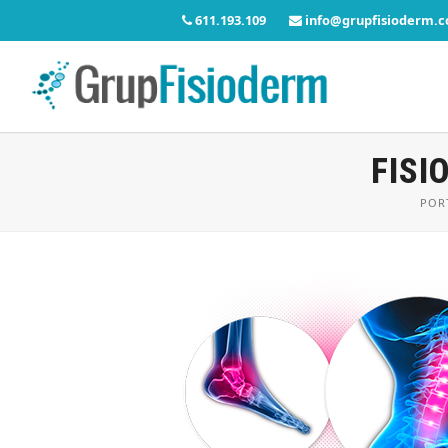
611.193.109
info@grupfisioderm.
FISI
POR