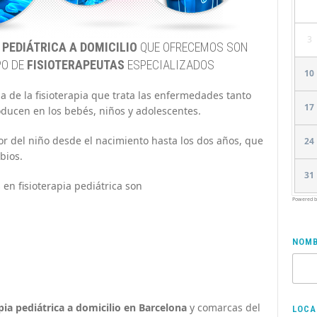
3
 PEDIÁTRICA A DOMICILIO
QUE OFRECEMOS SON
PO DE
FISIOTERAPEUTAS
ESPECIALIZADOS
10
na de la fisioterapia que trata las enfermedades tanto
17
ducen en los bebés, niños y adolescentes.
tor del niño desde el nacimiento hasta los dos años, que
24
bios.
31
en fisioterapia pediátrica son
Powered 
NOMB
pia pediátrica a domicilio en Barcelona
y comarcas del
LOCA