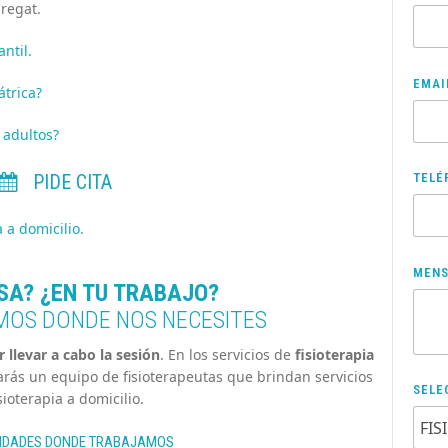
bregat.
antil.
EMAI
átrica?
a adultos?
PIDE CITA
TELÉ
a a domicilio.
MENS
SA? ¿EN TU TRABAJO?
MOS DONDE NOS NECESITES
llevar a cabo la sesión
. En los servicios de
fisioterapia
ás un equipo de fisioterapeutas que brindan servicios
SELE
sioterapia a domicilio.
IDADES DONDE TRABAJAMOS