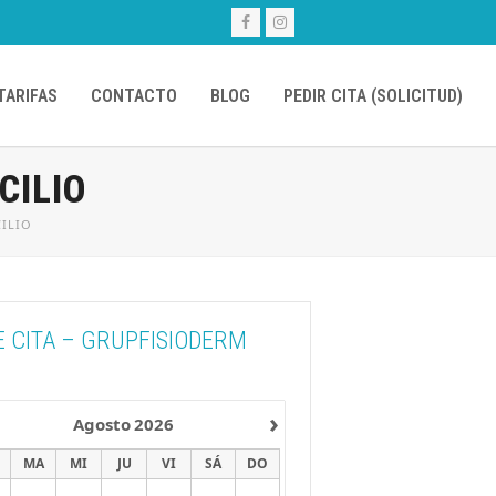
Facebook
Instagram
TARIFAS
CONTACTO
BLOG
PEDIR CITA (SOLICITUD)
CILIO
CILIO
E CITA – GRUPFISIODERM
›
Agosto
2026
MA
MI
JU
VI
SÁ
DO