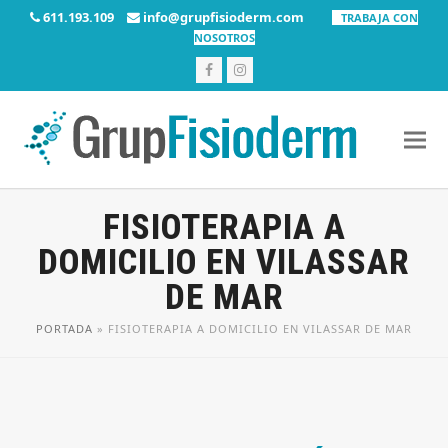
611.193.109
info@grupfisioderm.com
TRABAJA CON
NOSOTROS
Facebook
Instagram
FISIOTERAPIA A
DOMICILIO EN VILASSAR
DE MAR
PORTADA
»
FISIOTERAPIA A DOMICILIO EN VILASSAR DE MAR