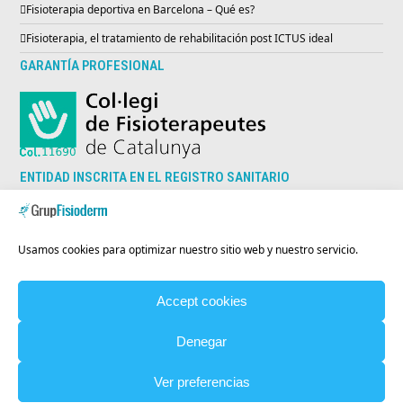
Fisioterapia deportiva en Barcelona – Qué es?
Fisioterapia, el tratamiento de rehabilitación post ICTUS ideal
GARANTÍA PROFESIONAL
ENTIDAD INSCRITA EN EL REGISTRO SANITARIO
Usamos cookies para optimizar nuestro sitio web y nuestro servicio.
Codi Registre Sanitari:
E08986231
Accept cookies
© Copyright
Grup Fisioderm
Todos los derechos reservados |
Denegar
Creada por
Ver preferencias
POLÍTICA DE PRIVACIDAD
AVISO LEGAL
POLÍTICA DE COOKIES