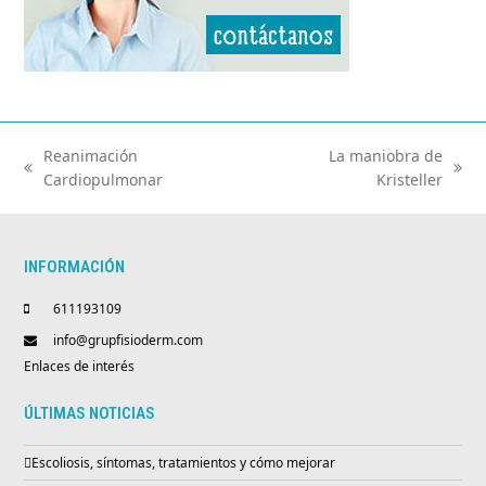
Reanimación
La maniobra de
previous
next
Cardiopulmonar
Kristeller
post:
post:
INFORMACIÓN
611193109
info@grupfisioderm.com
Enlaces de interés
ÚLTIMAS NOTICIAS
Escoliosis, síntomas, tratamientos y cómo mejorar