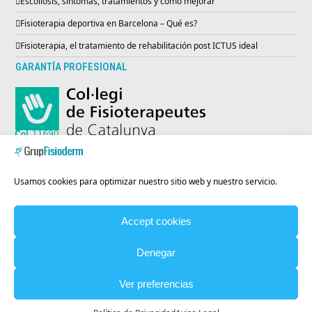
Escoliosis, síntomas, tratamientos y cómo mejorar
Fisioterapia deportiva en Barcelona – Qué es?
Fisioterapia, el tratamiento de rehabilitación post ICTUS ideal
GARANTÍA PROFESIONAL
ENTIDAD INSCRITA EN EL REGISTRO SANITARIO
Usamos cookies para optimizar nuestro sitio web y nuestro servicio.
Accept cookies
Codi Registre Sanitari:
E08986231
Denegar
© Copyright
Grup Fisioderm
Todos los derechos reservados |
Ver preferencias
Creada por