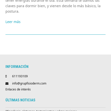
tener energías durante el día. Esta semana te damos las
claves para dormir bien, y vienen desde lo más básico, la
postura.
Leer más
INFORMACIÓN
611193109
info@grupfisioderm.com
Enlaces de interés
ÚLTIMAS NOTICIAS