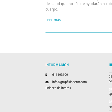
de salud que no sólo te ayudarán a cui
cuerpo.
Leer más
INFORMACIÓN
Ú
611193109
E
có
info@grupfisioderm.com
Enlaces de interés
F
Qu
F
re