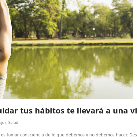
uidar tus hábitos te llevará a una v
ejos
,
Salud
e es tomar consciencia de lo que debemos y no debemos hacer. De