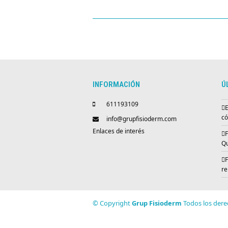
INFORMACIÓN
Ú
611193109
E
có
info@grupfisioderm.com
Enlaces de interés
F
Qu
F
re
© Copyright
Grup Fisioderm
Todos los dere