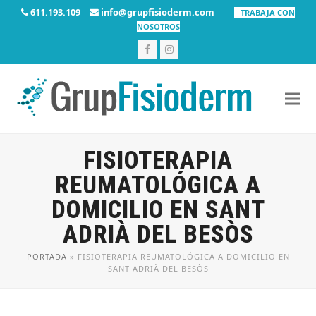
611.193.109
info@grupfisioderm.com
TRABAJA CON
NOSOTROS
Facebook
Instagram
FISIOTERAPIA
REUMATOLÓGICA A
DOMICILIO EN SANT
ADRIÀ DEL BESÒS
PORTADA
»
FISIOTERAPIA REUMATOLÓGICA A DOMICILIO EN
SANT ADRIÀ DEL BESÒS