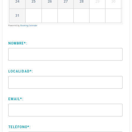
24
25
26
27
28
29
30
31
Powered by
Booking Calendar
NOMBRE*:
LOCALIDAD*:
EMAIL*:
TELÉFONO*: