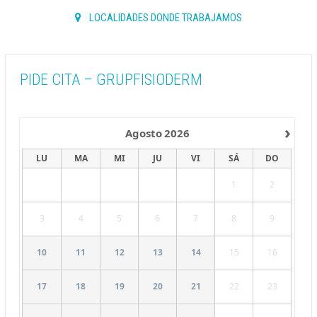
LOCALIDADES DONDE TRABAJAMOS
PIDE CITA – GRUPFISIODERM
›
Agosto
2026
LU
MA
MI
JU
VI
SÁ
DO
1
2
3
4
5
6
7
8
9
10
11
12
13
14
15
16
17
18
19
20
21
22
23