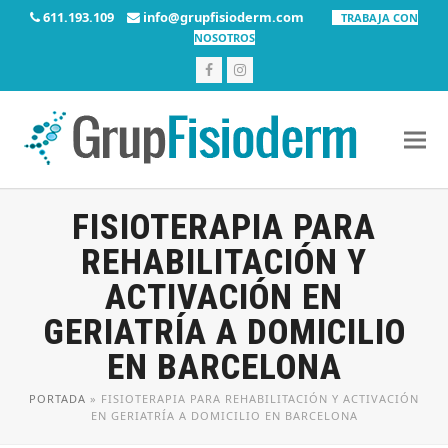
611.193.109
info@grupfisioderm.com
TRABAJA CON
NOSOTROS
Facebook
Instagram
FISIOTERAPIA PARA
REHABILITACIÓN Y
ACTIVACIÓN EN
GERIATRÍA A DOMICILIO
EN BARCELONA
PORTADA
»
FISIOTERAPIA PARA REHABILITACIÓN Y ACTIVACIÓN
EN GERIATRÍA A DOMICILIO EN BARCELONA