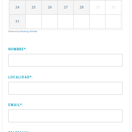
24
25
26
27
28
29
30
31
Powered by
Booking Calendar
NOMBRE*:
LOCALIDAD*:
EMAIL*: