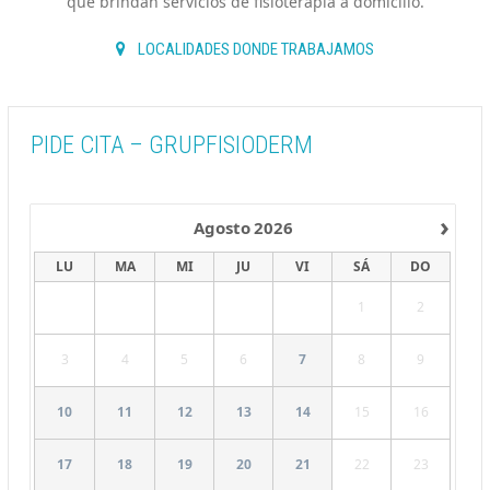
que brindan servicios de fisioterapia a domicilio.
LOCALIDADES DONDE TRABAJAMOS
PIDE CITA – GRUPFISIODERM
›
Agosto
2026
LU
MA
MI
JU
VI
SÁ
DO
1
2
3
4
5
6
7
8
9
10
11
12
13
14
15
16
17
18
19
20
21
22
23