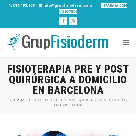
611.193.109
info@grupfisioderm.com
TRABAJA CON
NOSOTROS
Facebook
Instagram
FISIOTERAPIA PRE Y POST
QUIRÚRGICA A DOMICILIO
EN BARCELONA
PORTADA
»
FISIOTERAPIA PRE Y POST QUIRÚRGICA A DOMICILIO
EN BARCELONA