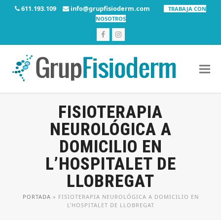
611.193.109
info@grupfisioderm.com
TRABAJA CON
NOSOTROS
Facebook
Instagram
FISIOTERAPIA
NEUROLÓGICA A
DOMICILIO EN
L’HOSPITALET DE
LLOBREGAT
PORTADA
»
FISIOTERAPIA NEUROLÓGICA A DOMICILIO EN
L’HOSPITALET DE LLOBREGAT