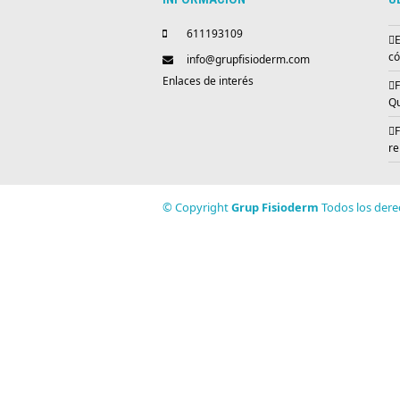
611193109
E
có
info@grupfisioderm.com
Enlaces de interés
F
Qu
F
re
© Copyright
Grup Fisioderm
Todos los dere