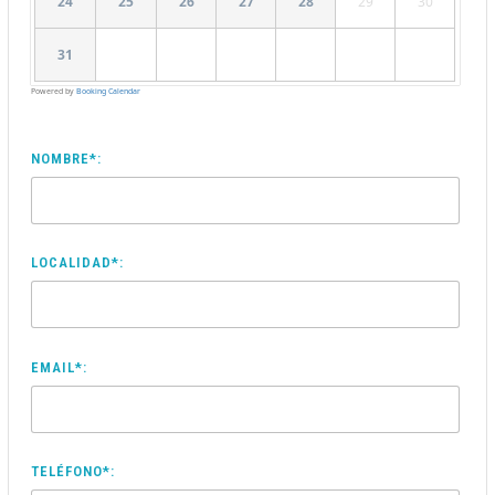
24
25
26
27
28
29
30
31
Powered by
Booking Calendar
NOMBRE*:
LOCALIDAD*:
EMAIL*:
TELÉFONO*: