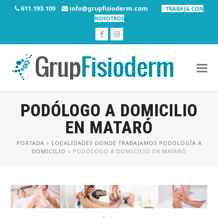
611.193.109
info@grupfisioderm.com
TRABAJA CON
NOSOTROS
Facebook
Instagram
PODÓLOGO A DOMICILIO
EN MATARÓ
PORTADA
»
LOCALIDADES DONDE TRABAJAMOS PODOLOGÍA A
DOMICILIO
»
PODÓLOGO A DOMICILIO EN MATARÓ