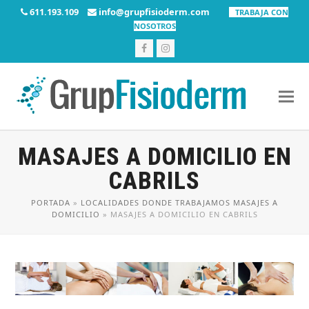
611.193.109
info@grupfisioderm.com
TRABAJA CON
NOSOTROS
Facebook
Instagram
MASAJES A DOMICILIO EN
CABRILS
PORTADA
»
LOCALIDADES DONDE TRABAJAMOS MASAJES A
DOMICILIO
»
MASAJES A DOMICILIO EN CABRILS