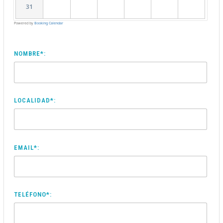
31
Powered by
Booking Calendar
NOMBRE*:
LOCALIDAD*:
EMAIL*:
TELÉFONO*: